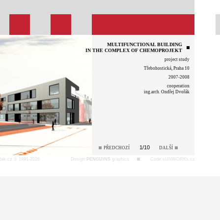
MULTIFUNCTIONAL BUILDING
IN THE COMPLEX OF CHEMOPROJEKT
project study
Třebohostická, Praha 10
2007-2008
cooperation
ing.arch. Ondřej Dvořák
1/10
PŘEDCHOZÍ
DALŠÍ
tak.cz © 1991-2026
Design
PENGUINS
graphics
Code sUNWORKs.cz