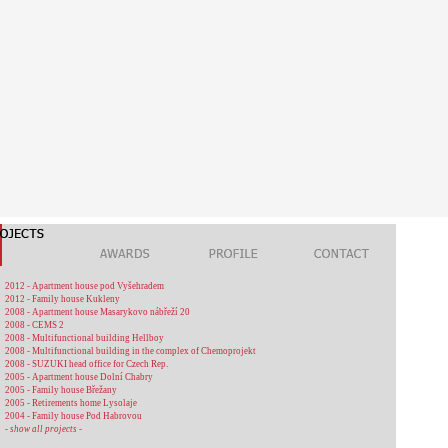
2012 - Apartment house pod Vyšehradem
2012 - Family house Kukleny
2008 - Apartment house Masarykovo nábřeží 20
2008 - CEMS 2
2008 - Multifunctional building Hellboy
2008 - Multifunctional building in the complex of Chemoprojekt
2008 - SUZUKI head office for Czech Rep.
2005 - Apartment house Dolní Chabry
2005 - Family house Břežany
2005 - Retirements home Lysolaje
2004 - Family house Pod Habrovou
- show all projects -