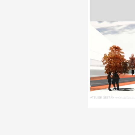
ATELIER ŠESTÁK
www.atelierses